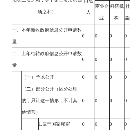
加第二项之和，等于第三项加第四
自然
商业企
科研机
社
项之和）
人
业
构
益
一、本年新收政府信息公开申请数
0
0
0
0
量
二、上年结转政府信息公开申请数
0
0
0
0
量
（一）予以公开
0
0
0
0
（二）部分公开（区分处理
的，只计这一情形，不计其
0
0
0
0
他情形）
1.属于国家秘密
0
0
0
0