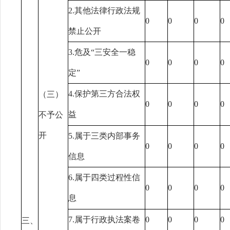
2.其他法律行政法规
0
0
0
0
禁止公开
3.危及“三安全一稳
0
0
0
0
定”
4.保护第三方合法权
（三）
0
0
0
0
益
不予公
开
5.属于三类内部事务
0
0
0
0
信息
6.属于四类过程性信
0
0
0
0
息
7.属于行政执法案卷
0
0
0
0
三、