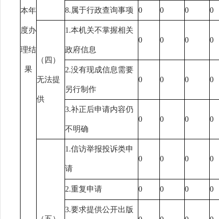
8.属于行政查询事项
0
0
0
0
本年
度办
1.本机关不掌握相关
0
0
0
0
理结
政府信息
（四）
果
2.没有现成信息需要
无法提
0
0
0
0
另行制作
供
3.补正后申请内容仍
0
0
0
0
不明确
1.信访举报投诉类申
0
0
0
0
请
2.重复申请
0
0
0
0
3.要求提供公开出版
（五）