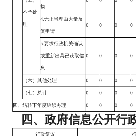
0
0
0
0
物
不予处
4.无正当理由大量反
理
0
0
0
0
复申请
5.要求行政机关确认
或重新出具已获取信
0
0
0
0
息
（六）其他处理
0
0
0
0
（七）总计
0
0
0
0
四、结转下年度继续办理
0
0
0
0
四、政府信息公开行
行政复议