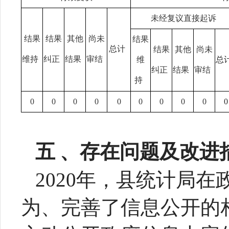
未经复议直接起诉
结果
结果
其他
尚未
结果
总计
结果
其他
尚未
维持
纠正
结果
审结
维
总
纠正
结果
审结
持
0
0
0
0
0
0
0
0
0
0
五
、存在问题及改进
20
20
年，县统计局在
为、完善了信息公开的